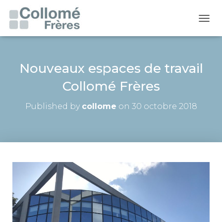
O
U
V
R
I
Nouveaux espaces de travail
R
Collomé Frères
/
F
E
Published by
collome
on
30 octobre 2018
R
M
E
R
L
A
N
A
V
I
G
A