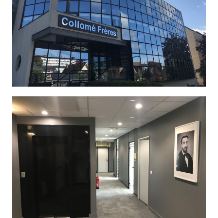
T
I
O
N