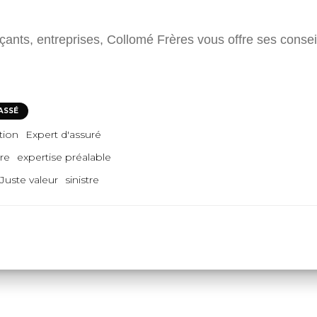
ants, entreprises, Collomé Frères vous offre ses consei
ASSÉ
tion
Expert d'assuré
tre
expertise préalable
Juste valeur
sinistre