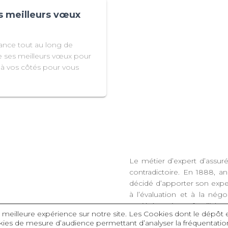
s meilleurs vœux
ance tout au long de
e ses meilleurs vœux pour
 à vos côtés pour vous
Le métier d’expert d’assuré
contradictoire. En 1888, a
décidé d’apporter son exper
à l’évaluation et à la nég
société toujours familial
la meilleure expérience sur notre site.
Les Cookies dont le dépôt 
des estimations préalables d
ies de mesure d’audience permettant d’analyser la fréquentatio