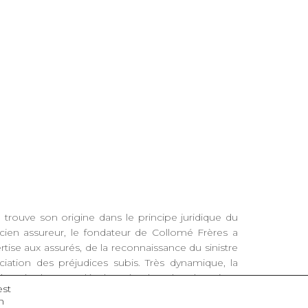
 trouve son origine dans le principe juridique du
ncien assureur, le fondateur de Collomé Frères a
tise aux assurés, de la reconnaissance du sinistre
ociation des préjudices subis. Très dynamique, la
e s’est également développée dans les domaines
est
e capitaux d’assurance, des inventaires d’actifs et
n