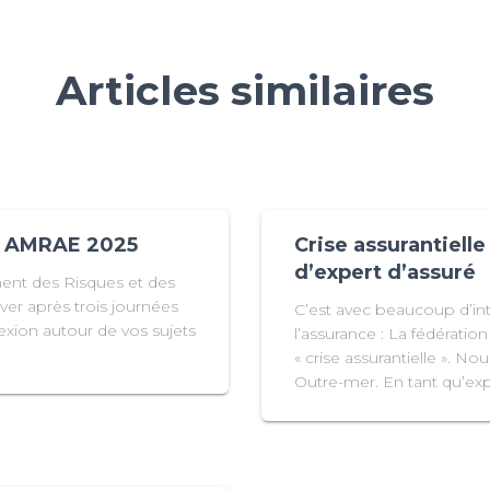
Articles similaires
s AMRAE 2025
Crise assurantiell
d’expert d’assuré
t des Risques et des
ver après trois journées
C’est avec beaucoup d’inté
lexion autour de vos sujets
l’assurance : La fédérati
« crise assurantielle ». N
Outre-mer. En tant qu’exp