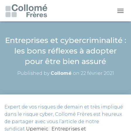
O
U
V
R
I
Entreprises et cybercriminalité :
R
les bons réflexes à adopter
/
F
pour être bien assuré
E
R
M
Published by
Collomé
on
22 février 2021
E
R
L
A
N
A
Expert de vos risques de demain et très impliqué
V
dans le risque cyber, Collomé Frères est heureux
I
G
de partager avec vous l’article de notre
A
syndicat
Upemeic
:
Entreprises et