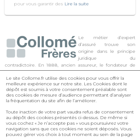
pour vous garantir des
Lire la suite
Le métier d’expert
d’assuré trouve son
origine dans le principe
juridique du
contradictoire. En 1888, ancien assureur, le fondateur de
Collomé Frères a décidé d’apporter son expertise aux
Le site Collome.fr utilise des cookies pour vous offrir la
assurés, de la reconnaissance du sinistre à l’évaluation et à la
meilleure expérience sur notre site.
Les Cookies dont le
négociation des préjudices subis. Très dynamique, la
dépôt est soumis à votre consentement préalable sont
société toujours familiale s’est également développée dans
des cookies de mesure d’audience permettant d’analyser
les domaines des estimations préalables de capitaux
la fréquentation du site afin de l’améliorer.
d’assurance, des inventaires d’actifs et des expertises en
Toute inaction de votre part vaudra refus de consentement
valeurs vénales ou économiques.
au dépôt des cookies présentés ci-dessus. De même si
vous cochez « Je n’accepte pas » vous poursuivrez votre
navigation sans que ces cookies ne soient déposés. Vous
pouvez gérer vos choix à tout moment au sein de la page
Qui sommes-nous ?
Politique de confidentialité