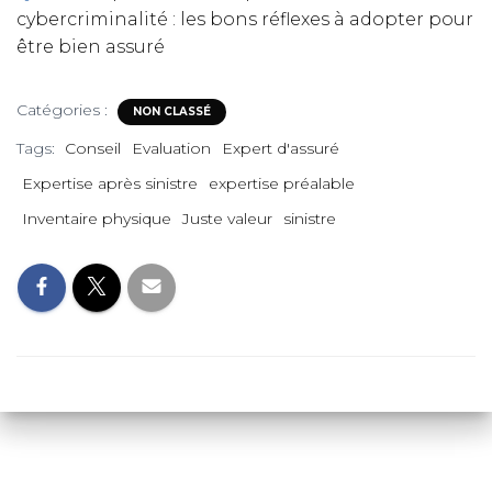
T
cybercriminalité : les bons réflexes à adopter pour
I
être bien assuré
O
N
Catégories :
NON CLASSÉ
Tags:
Conseil
Evaluation
Expert d'assuré
Expertise après sinistre
expertise préalable
Inventaire physique
Juste valeur
sinistre