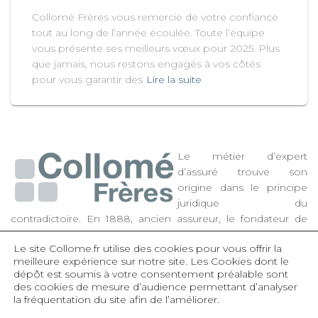
Collomé Frères vous remercie de votre confiance
tout au long de l’année écoulée. Toute l’équipe
vous présente ses meilleurs vœux pour 2025. Plus
que jamais, nous restons engagés à vos côtés
pour vous garantir des
Lire la suite
Le métier d’expert
d’assuré trouve son
origine dans le principe
juridique du
contradictoire. En 1888, ancien assureur, le fondateur de
Collomé Frères a décidé d’apporter son expertise aux
Le site Collome.fr utilise des cookies pour vous offrir la
assurés, de la reconnaissance du sinistre à l’évaluation et à la
meilleure expérience sur notre site.
Les Cookies dont le
négociation des préjudices subis. Très dynamique, la
dépôt est soumis à votre consentement préalable sont
société toujours familiale s’est également développée dans
des cookies de mesure d’audience permettant d’analyser
les domaines des estimations préalables de capitaux
la fréquentation du site afin de l’améliorer.
d’assurance, des inventaires d’actifs et des expertises en