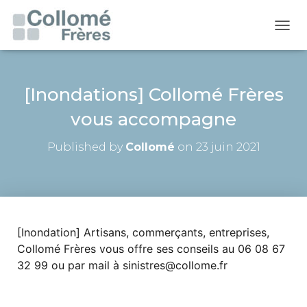
O
U
V
R
I
[Inondations] Collomé Frères
R
vous accompagne
/
F
E
Published by
Collomé
on
23 juin 2021
R
M
E
R
L
A
[Inondation] Artisans, commerçants, entreprises, 
N
A
Collomé Frères vous offre ses conseils au 06 08 67 
V
32 99 ou par mail à sinistres@collome.fr
I
G
A