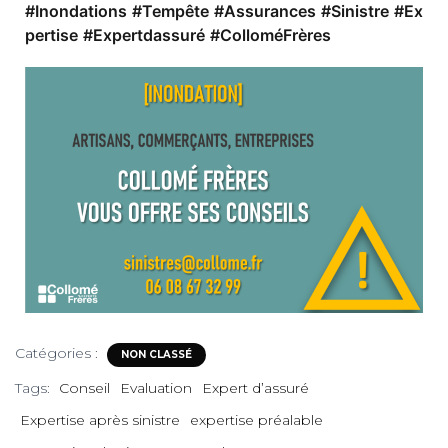
T
#Inondations
#Tempête
#Assurances
#Sinistre
#Ex
I
pertise
#Expertdassuré
#ColloméFrères
O
N
Catégories :
NON CLASSÉ
Tags:
Conseil
Evaluation
Expert d’assuré
Expertise après sinistre
expertise préalable