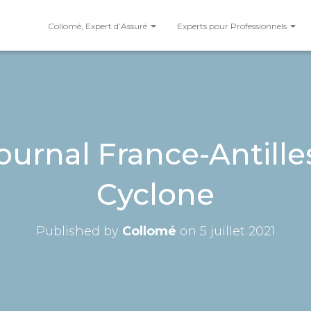
Collomé, Expert d’Assuré
Experts pour Professionnels
ournal France-Antille
Cyclone
Published by
Collomé
on
5 juillet 2021