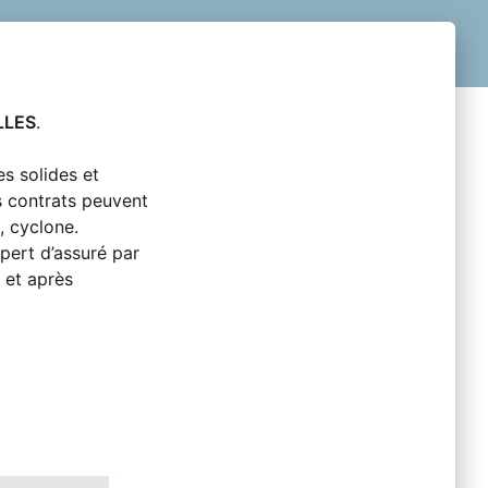
LLES
.
s solides et 
s contrats peuvent 
, cyclone.
pert d’assuré par 
et après 