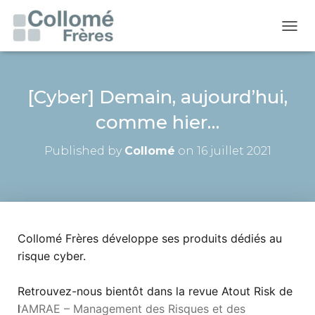
O
U
V
R
I
[Cyber] Demain, aujourd’hui,
R
comme hier…
/
F
E
Published by
Collomé
on
16 juillet 2021
R
M
E
R
L
A
Collomé Frères développe ses produits dédiés au
N
A
risque cyber.
V
I
Retrouvez-nous bientôt dans la revue Atout Risk de
G
A
l’
AMRAE – Management des Risques et des