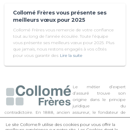
Collomé Frères vous présente ses
meilleurs vœux pour 2025
Collomé Frères vous remercie de votre confiance
tout au long de l’année écoulée. Toute l’équipe
vous présente ses meilleurs vœux pour 2025. Plus
que jamais, nous restons engagés à vos côtés
pour vous garantir des
Lire la suite
Le métier d’expert
d’assuré trouve son
origine dans le principe
juridique du
contradictoire. En 1888, ancien assureur, le fondateur de
Collomé Frères a décidé d’apporter son expertise aux
Le site Collome.fr utilise des cookies pour vous offrir la
assurés, de la reconnaissance du sinistre à l’évaluation et à la
meilleure expérience sur notre site.
Les Cookies dont le