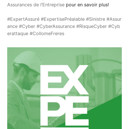
T
Assurances de l’Entreprise
pour en savoir plus!
I
O
N
#ExpertAssuré
#ExpertisePréalable
#Sinistre
#Assur
ance
#Cyber
#CyberAssurance
#RisqueCyber
#Cyb
erattaque
#CollomeFreres