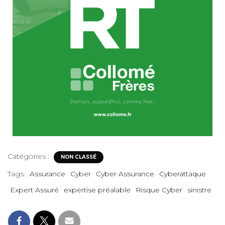
Catégories :
NON CLASSÉ
Tags:
Assurance
Cyber
Cyber Assurance
Cyberattaque
Expert Assuré
expertise préalable
Risque Cyber
sinistre