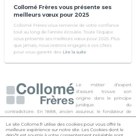
Collomé Frères vous présente ses
meilleurs vœux pour 2025
Collomé Frères vous remercie de votre confiance
tout au long de l’année écoulée. Toute l’équipe
vous présente ses meilleurs vœux pour 2025. Plus
que jamais, nous restons engagés à vos côtés
pour vous garantir des
Lire la suite
Le métier d’expert
d’assuré trouve son
origine dans le principe
juridique du
contradictoire. En 1888, ancien assureur, le fondateur de
Collomé Frères a décidé d’apporter son expertise aux
Le site Collome.fr utilise des cookies pour vous offrir la
assurés, de la reconnaissance du sinistre à l’évaluation et à la
meilleure expérience sur notre site.
Les Cookies dont le
négociation des préjudices subis. Très dynamique, la
dépôt est soumis à votre consentement préalable sont