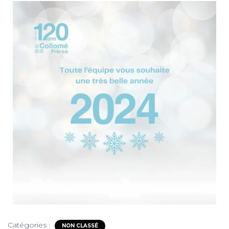
T
I
O
N
Catégories :
NON CLASSÉ