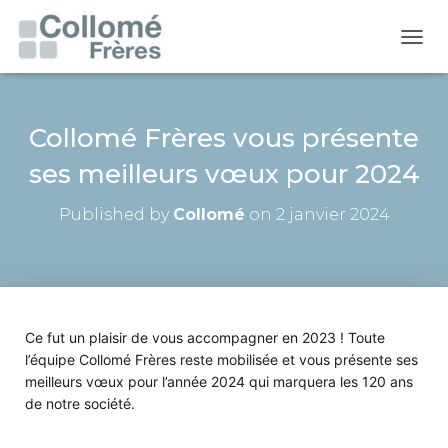
O
U
V
R
I
Collomé Frères vous présente
R
ses meilleurs vœux pour 2024
/
F
E
Published by
Collomé
on
2 janvier 2024
R
M
E
R
L
A
Ce fut un plaisir de vous accompagner en 2023 ! Toute
N
A
l’équipe Collomé Frères reste mobilisée et vous présente ses
V
meilleurs vœux pour l’année 2024 qui marquera les 120 ans
I
de notre société.
G
A