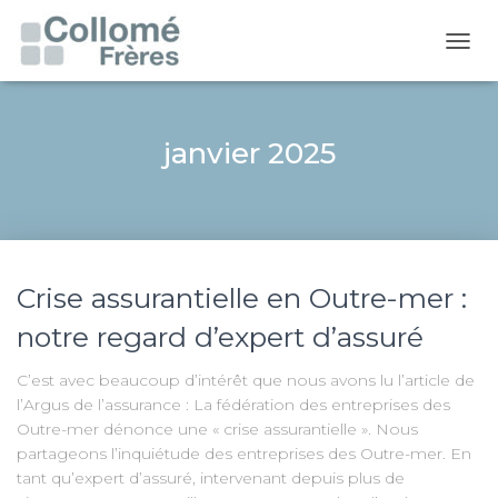
OUVR
janvier 2025
Crise assurantielle en Outre-mer :
notre regard d’expert d’assuré
C’est avec beaucoup d’intérêt que nous avons lu l’article de
l’Argus de l’assurance : La fédération des entreprises des
Outre-mer dénonce une « crise assurantielle ». Nous
partageons l’inquiétude des entreprises des Outre-mer. En
tant qu’expert d’assuré, intervenant depuis plus de