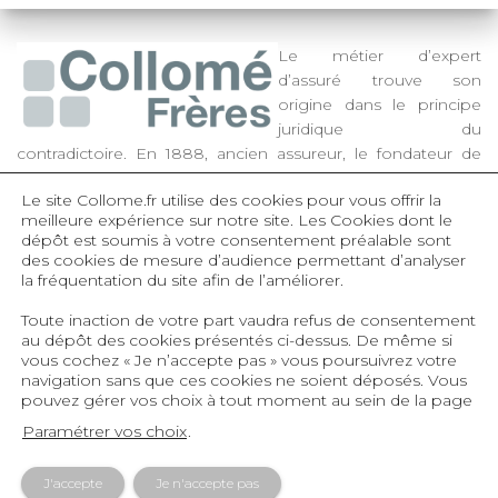
Le métier d’expert
d’assuré trouve son
origine dans le principe
juridique du
contradictoire. En 1888, ancien assureur, le fondateur de
Collomé Frères a décidé d’apporter son expertise aux
Le site Collome.fr utilise des cookies pour vous offrir la
assurés, de la reconnaissance du sinistre à l’évaluation et à la
meilleure expérience sur notre site.
Les Cookies dont le
négociation des préjudices subis. Très dynamique, la
dépôt est soumis à votre consentement préalable sont
société toujours familiale s’est également développée dans
des cookies de mesure d’audience permettant d’analyser
les domaines des estimations préalables de capitaux
la fréquentation du site afin de l’améliorer.
d’assurance, des inventaires d’actifs et des expertises en
Toute inaction de votre part vaudra refus de consentement
valeurs vénales ou économiques.
au dépôt des cookies présentés ci-dessus. De même si
vous cochez « Je n’accepte pas » vous poursuivrez votre
navigation sans que ces cookies ne soient déposés. Vous
pouvez gérer vos choix à tout moment au sein de la page
Qui sommes-nous ?
Politique de confidentialité
Paramétrer vos choix
.
Contact
J'accepte
Je n'accepte pas