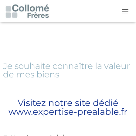
O
U
V
R
I
R
/
F
E
Je souhaite connaître la valeur
R
de mes biens
M
E
R
L
A
Visitez notre site dédié
N
A
www.expertise-prealable.fr
V
I
G
A